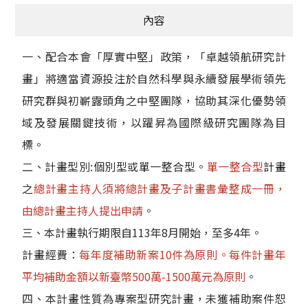
內容
一、配合本會「厚實中堅」政策，「卓越領航研究計
畫」將適當資源投注於自然科學與永續發展學術領先
研究群與初嶄露頭角之中堅團隊，協助其深化優勢領
域及發展關鍵技術，以躍昇為國際級研究團隊為目
標。
二、計畫型別:個別型或單一整合型。
單一整合型
計畫
之
總計畫主持人須將總計畫及子計畫書彙整成一冊，
由總計畫主持人提出申請
。
三、本計畫執行期限自113年8月開始，至多4年。
計畫經費：
每年度補助新案10件為原則。每件計畫年
平均補助金額以新臺幣500萬-1500萬元為原則
。
四、本計畫性質為專案型研究計畫，未獲補助案件恕