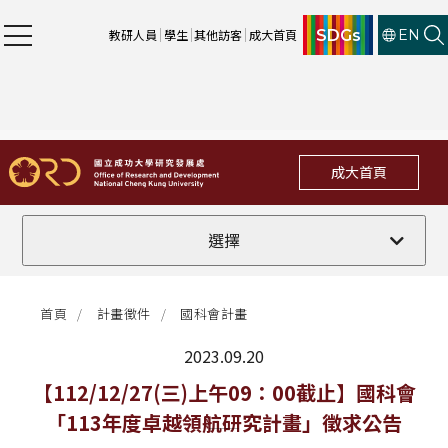
SDGs
教研人員
學生
其他訪客
成大首頁
EN
成大首頁
全部
選擇
計畫徵件
首頁
計畫徵件
國科會計畫
行政公告
2023.09.20
法規修訂
最新消息
【112/12/27(三)上午09：00截止】國科會
「113年度卓越領航研究計畫」徵求公告
補助獎項