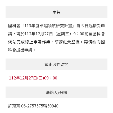
獲獎名單
主旨
活動訊息
國科會「113年度卓越領航研究計畫」自即日起接受申
學術榮譽
請，請於112年12月27日（星期三）9：00前至國科會
網站完成線上申請作業，研發處彙整後，再備函向國
其他
科會提出申請。
活動花絮
截止收件時間
112年12月27日(三)09：00
聯絡人/分機
許育菁 06-2757575轉50940