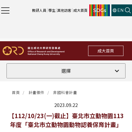
SDGs
教研人員
學生
其他訪客
成大首頁
EN
成大首頁
全部
選擇
計畫徵件
首頁
計畫徵件
非國科會計畫
行政公告
2023.09.22
法規修訂
最新消息
【112/10/23(一)截止】臺北市立動物園113
年度「臺北市立動物園動物認養保育計畫」
補助獎項