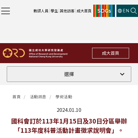
SDGs
教研人員
學生
其他訪客
成大首頁
EN
成大首頁
全部
選擇
計畫徵件
首頁
活動訊息
學術活動
行政公告
2024.01.10
法規修訂
最新消息
國科會訂於113年1月15日及30日分區舉辦
「113年度科普活動計畫徵求說明會」。
補助獎項