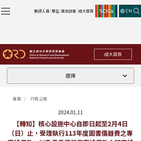
SDGs
教研人員
學生
其他訪客
成大首頁
EN
成大首頁
全部
選擇
計畫徵件
首頁
行政公告
行政公告
2024.01.11
法規修訂
最新消息
【轉知】核心設施中心自即日起至2月4日
（日）止，受理執行113年度圖書儀器費之專
補助獎項