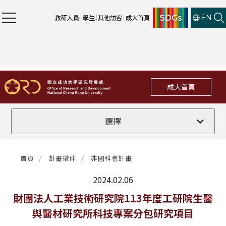
SDGs
教研人員
學生
其他訪客
成大首頁
EN
成大首頁
全部
選擇
計畫徵件
首頁
計畫徵件
非國科會計畫
行政公告
2024.02.06
法規修訂
最新消息
財團法人工業技術研究院113年度工研院生醫
與醫材研究所科技專案分包研究項目
補助獎項