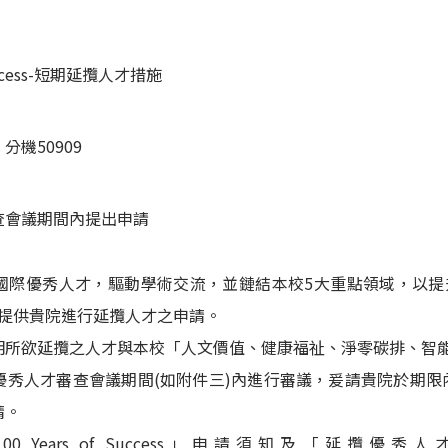
 Success-短期延攬人才措施
機50909
查會議期間內提出申請
際優秀人才，驅動學術交流，並鏈結本校5大重點領域，以提升本
ss專案，提供貴院進行延攬人才之申請。
明所欲延攬之人才與本校「人文價值、健康福祉、淨零碳排、智
優秀人才審查會議期間(如附件三)內進行審議，爰請貴院於期
請。
100 Years of Success」申請須知及「