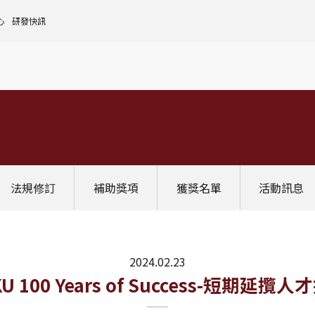
心
研發快訊
核心設施中心-成大儀器預約
人文社會實踐領域
理
全國貴重儀器設備
研發處計畫服務平台
前瞻理工研究領域
申請設置
大學校院校務資料庫
常見問題
生物醫學轉譯領域
評鑑作業
計畫書格式
獎項補助
[學術成大!]
UR大學部研究
政府資料開放平臺
其他計畫輔導
公文撰寫格式
獎項獎勵
Scopus學術資料庫
國科會博士卓越提升計畫
教育部-大專校院校務資訊公開平台
其他
WOS學術資料庫
跨領域研究資源
國科會-研究人才查詢
SciVal 研究評估分析系統
學術研究影響力分析服務 (Lib)
經濟部-專利資訊檢索系統
法規修訂
補助獎項
獲獎名單
活動訊息
InCites 研究績效分析系統
訛誤事件處理
GRB政府研究資訊系統
教學研究成果資訊系統
國家圖書館-碩博士論文網
2024.02.23
息
U 100 Years of Success-短期延攬