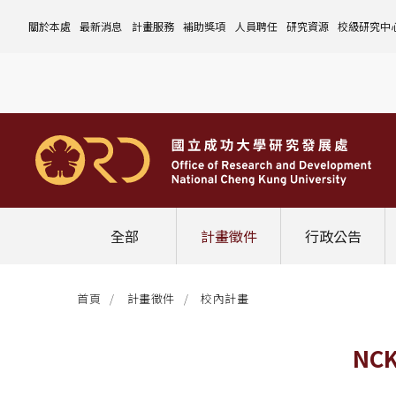
關於本處
最新消息
計畫服務
補助獎項
人員聘任
研究資源
校級研究中
本處簡介
計畫徵件
國科會計畫
沿革與願景
校內補助與獎項
國科會計畫
玉山學者計畫
公告事項
儀器設備
中心介紹
組織成員
行政公告
非國科會計畫
組織架構
處本部
校外補助與獎項
教育部計畫
國科會延攬人才
作業流程
公告事項
資訊系統
設置暨管
校務發展
法規修訂
校內計畫
各單位職掌
計畫管考組
組織規程
學術榮譽事蹟
非國科會計畫
延攬優秀人才
表單下載
作業流程
公告事項
服務資源
表單下載
綜合業務
補助獎項
管理費專區
研究發展會議
校務資料組
中程校務發展計畫
研發合作平台
常用表單
校內計畫
校內
研發替代役
相關法規
表單下載
作業流程
產學合作投資
常用連結
校內申請-
相關法規
聯絡我們
獲獎名單
校內E化系統
學術發展組
年度財務規畫報告書
農委會稽核小組
常用法規
校外
臨時工
相關法規
表單下載
表單下載
計畫經費流用變更
校外申請-
校內申請
活動訊息
常用表單
校務評鑑
電費配額執行及監督
學術活動
學生兼任研究助理
相關法規
相關法規
研發處計畫服務平台
國科會計畫
校外申請
學術榮譽
常用法規
校級年報
學術資源分配
教育研習
非國科會計畫
校內
全部
計畫徵件
行政公告
活動花絮
成大鳳凰講座
成大鳳凰講座
校內計畫
國科會
其他
管理費專區
教育部及其他部會
首頁
計畫徵件
校內計畫
其他
最新消
NCK