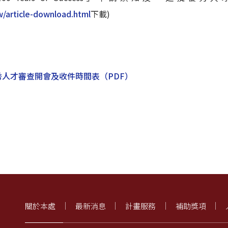
w/article-download.html
下載)
）
優秀人才審查開會及收件時間表
（PDF）
關於本處
最新消息
計畫服務
補助獎項