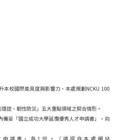
校國際能見度與影響力，本處規劃NCKU 100
能環控、韌性防災」五大重點領域之契合情形。
限內備妥「國立成功大學延攬優秀人才申請書」，向
延攬優秀人才申請書」各1份。（請逕自本處網站