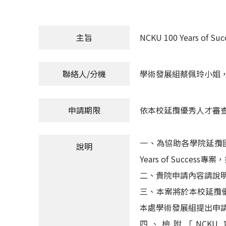
主旨
NCKU 100 Years of
聯絡人/分機
學術發展組蔡佩玲小姐，分
申請期限
依本校延攬優秀人才審
一、為協助各學院延攬國
說明
Years of Succe
二、貴院申請內容請說
三、本案將於本校延攬
本處學術發展組提出申
四、檢附「NCKU 