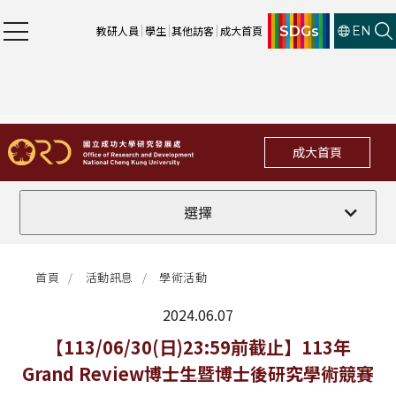
SDGs
教研人員
學生
其他訪客
成大首頁
EN
成大首頁
全部
選擇
計畫徵件
首頁
活動訊息
學術活動
行政公告
2024.06.07
法規修訂
最新消息
【113/06/30(日)23:59前截止】113年
Grand Review博士生暨博士後研究學術競賽
補助獎項