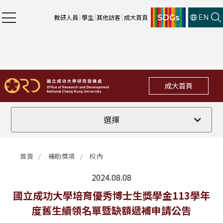
SDGs
教研人員
學生
其他訪客
成大首頁
EN
成大首頁
全部
選擇
計畫徵件
首頁
補助獎項
校內
行政公告
2024.08.08
法規修訂
最新消息
國立成功大學培育優秀博士生獎學金113學年
度舊生續領名單暨缺額遞補申請公告
補助獎項