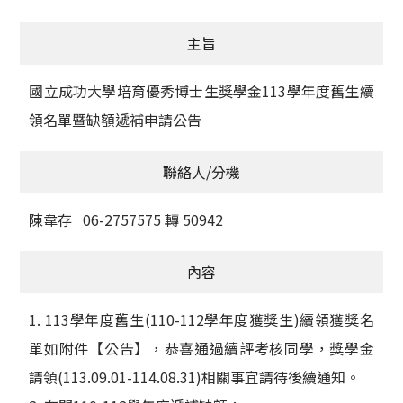
獲獎名單
主旨
活動訊息
國立成功大學培育優秀博士生獎學金113學年度舊生續
學術榮譽
領名單暨缺額遞補申請公告
其他
聯絡人/分機
活動花絮
陳韋存 06-2757575 轉 50942
內容
1. 113學年度舊生(110-112學年度獲獎生)續領獲獎名
單如附件【公告】，恭喜通過續評考核同學，獎學金
請領(113.09.01-114.08.31)相關事宜請待後續通知。