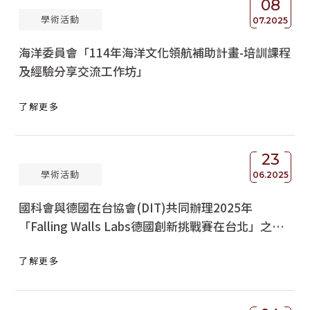
08
學術活動
獲獎名單
07.2025
海洋委員會「114年海洋文化領航補助計畫-培訓課程
活動訊息
及經驗分享交流工作坊」
學術榮譽
了解更多
其他
活動花絮
23
學術活動
06.2025
國科會與德國在台協會(DIT)共同辦理2025年
「Falling Walls Labs德國創新挑戰賽在台北」之臺
灣區徵選活動說明及宣傳海報各1份，請查照轉知。
了解更多