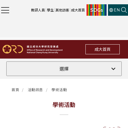
SDGs
教研人員
學生
其他訪客
成大首頁
EN
成大首頁
全部
選擇
計畫徵件
首頁
活動訊息
學術活動
行政公告
學術活動
法規修訂
補助獎項