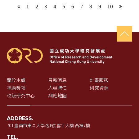
1
2
3
4
5
6
7
8
9
10
上一頁
下一頁
關於本處
最新消息
計畫服務
補助獎項
人員聘任
研究資源
校級研究中心
網站地圖
ADDRESS.
701 臺南市東區大學路1號 雲平大樓 西棟7樓
TEL.