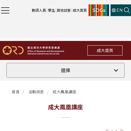
SDGs
教研人員
學生
其他訪客
成大首頁
EN
成大首頁
全部
選擇
計畫徵件
首頁
活動訊息
成大鳳凰講座
行政公告
成大鳳凰講座
法規修訂
補助獎項