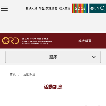
SDGs
教研人員
學生
其他訪客
成大首頁
EN
成大首頁
全部
選擇
計畫徵件
首頁
活動訊息
行政公告
活動訊息
法規修訂
補助獎項