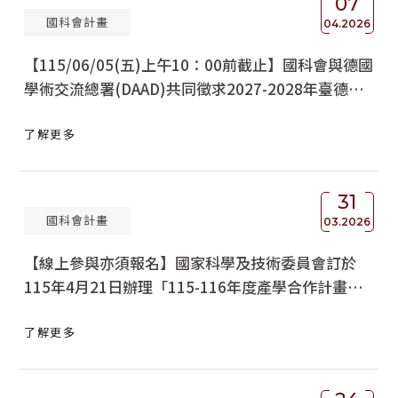
07
國科會計畫
04.2026
【115/06/05(五)上午10：00前截止】國科會與德國
學術交流總署(DAAD)共同徵求2027-2028年臺德
(NSTC-DAAD)雙邊合作研究人員交流互訪計畫
了解更多
31
國科會計畫
03.2026
【線上參與亦須報名】國家科學及技術委員會訂於
115年4月21日辦理「115-116年度產學合作計畫徵
件說明會」，檢送徵件說明會EDM1份，敬請踴躍報
了解更多
名及轉知所屬參加，請查照。