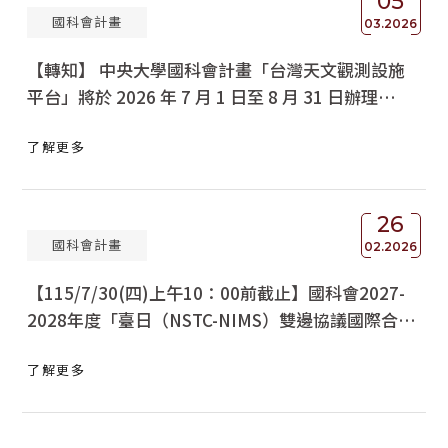
05
國科會計畫
03.2026
【轉知】 中央大學國科會計畫「台灣天文觀測設施
平台」將於 2026 年 7 月 1 日至 8 月 31 日辦理
「2026 台灣天文研究聯盟暑期學生計畫」活動，請
了解更多
惠允協助公告，並鼓勵貴校所屬學生踴躍報名參加，
請查照。
26
國科會計畫
02.2026
【115/7/30(四)上午10：00前截止】國科會2027-
2028年度「臺日（NSTC-NIMS）雙邊協議國際合作
研究計畫」
了解更多