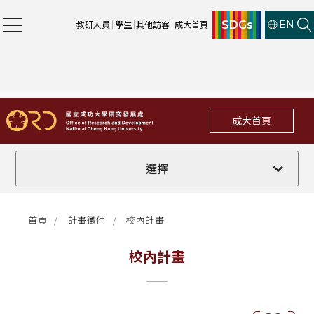
SDGs
教研人員
學生
其他訪客
成大首頁
EN
成大首頁
全部
選擇
計畫徵件
首頁
計畫徵件
校內計畫
行政公告
校內計畫
法規修訂
補助獎項