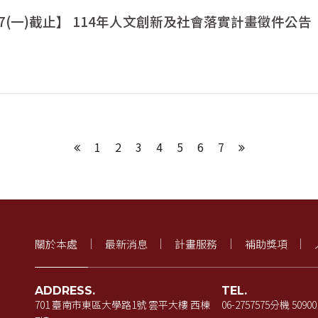
/7/7(一)截止】 114年人文創新及社會落實計畫徵件公告
1
2
3
4
5
6
7
上一頁
下一頁
關於本處
最新消息
計畫服務
補助獎項
ADDRESS.
TEL.
701 臺南市東區大學路1號 雲平大樓 西棟
06-2757575
分機 50900