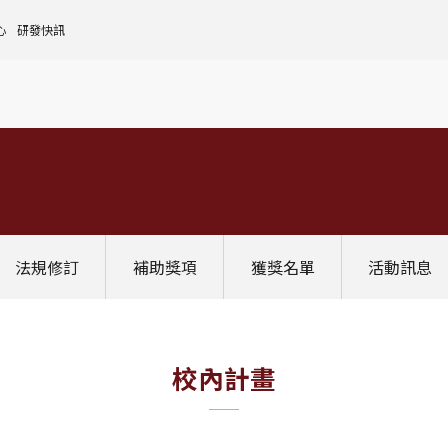
心
研發快訊
核心設施中心-成大儀器預約
人文社會實踐領域
理
全國貴重儀器設備
研發處計畫服務平台
前瞻理工研究領域
申請設置
大學校院校務資料庫
常見問題
生物醫學轉譯領域
評鑑作業
計畫書格式
獎項補助
[學術成大!]
UR大學部研究
政府資料開放平臺
其他計畫輔導
公文撰寫格式
獎項獎勵
Scopus學術資料庫
國科會博士卓越提升計畫
教育部-大專校院校務資訊公開平台
其他
WOS學術資料庫
跨領域研究資源
國科會-研究人才查詢
SciVal 研究評估分析系統
學術研究影響力分析服務 (Lib)
經濟部-專利資訊檢索系統
法規修訂
補助獎項
獲獎名單
活動訊息
InCites 研究績效分析系統
訛誤事件處理
GRB政府研究資訊系統
教學研究成果資訊系統
國家圖書館-碩博士論文網
校內計畫