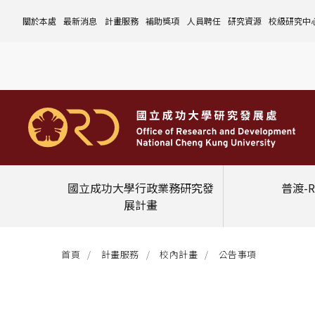
關於本處
最新消息
計畫服務
補助獎項
人員聘任
研究資源
校級研究中
本處簡介
計畫徵件
國科會計畫
沿革與願景
校內補助與獎項
國科會計畫
玉山學者計畫
公告事項
儀器設備
中心介紹
組織成員
行政公告
非國科會計畫
組織架構
處本部
校外補助與獎項
教育部計畫
國科會延攬人才
作業流程
公告事項
資訊系統
設置暨管
校務發展
法規修訂
校內計畫
各單位職掌
計畫管考組
組織規程
學術榮譽事蹟
非國科會計畫
延攬優秀人才
表單下載
作業流程
公告事項
服務資源
表單下載
綜合業務
補助獎項
管理費專區
研究發展會議
校務資料組
中程校務發展計畫
研發合作平台
常用表單
校內計畫
校內
研發替代役
相關法規
表單下載
作業流程
產學合作投資
常用連結
校內申請-
相關法規
聯絡我們
獲獎名單
校內E化系統
學術發展組
年度財務規畫報告書
農委會稽核小組
常用法規
校外
臨時工
相關法規
表單下載
表單下載
計畫經費流用變更
校外申請-
校內申請
活動訊息
常用表單
校務評鑑
電費配額執行及監督
學術活動
學生兼任研究助理
相關法規
相關法規
研發處計畫服務平台
國科會計畫
校外申請
學術榮譽
常用法規
校級年報
學術資源分配
教育研習
非國科會計畫
校內
國立成功大學行政業務研究發
普渡-R
活動花絮
成大鳳凰講座
成大鳳凰講座
校內計畫
國科會
展計畫
其他
管理費專區
教育部及其他部會
其他
首頁
計畫服務
校內計畫
公告事項