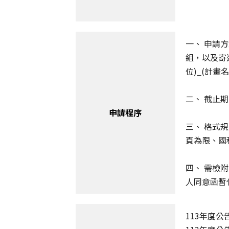
一、 申請
組，以及寄送
位)_(計畫
二、 截止期
申請程序
三、 格式
頁為限、國
四、 需檢
人同意函暫
113年度公告