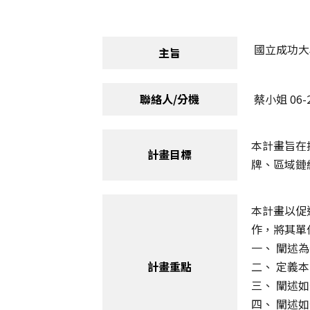
國立成功大
主旨
聯絡人/分機
蔡小姐 06-2
本計畫旨在
計畫目標
牌、區域鏈
本計畫以促
作，將其單
一、 闡述
計畫重點
二、 定義
三、 闡述
四、 闡述