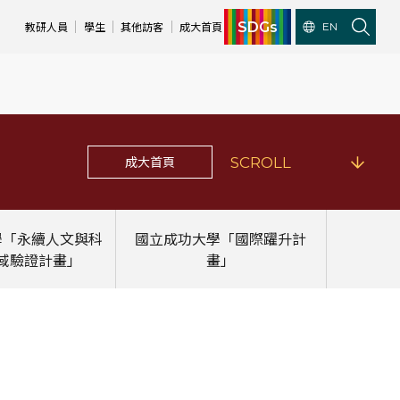
SDGs
教研人員
學生
其他訪客
成大首頁
EN
成大首頁
SCROLL
學「永續人文與科
國立成功大學「國際躍升計
域驗證計畫」
畫」