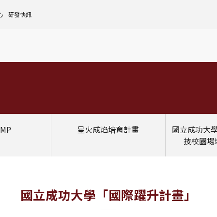
心
研發快訊
核心設施中心-成大儀器預約
人文社會實踐領域
理
全國貴重儀器設備
研發處計畫服務平台
前瞻理工研究領域
申請設置
大學校院校務資料庫
常見問題
生物醫學轉譯領域
評鑑作業
計畫書格式
獎項補助
[學術成大!]
UR大學部研究
政府資料開放平臺
其他計畫輔導
公文撰寫格式
獎項獎勵
Scopus學術資料庫
國科會博士卓越提升計畫
教育部-大專校院校務資訊公開平台
其他
WOS學術資料庫
跨領域研究資源
國科會-研究人才查詢
SciVal 研究評估分析系統
學術研究影響力分析服務 (Lib)
經濟部-專利資訊檢索系統
MP
星火成焰培育計畫
國立成功大
InCites 研究績效分析系統
訛誤事件處理
GRB政府研究資訊系統
技校園場
教學研究成果資訊系統
國家圖書館-碩博士論文網
國立成功大學「國際躍升計畫」