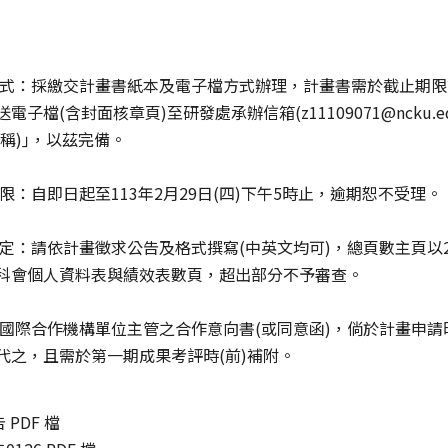
方式：採繳交計畫書紙本及電子檔方式辦理，計畫書需於截止期限
電子檔(含封面核章頁)至研發處承辦信箱(z11109071@ncku.
名稱)｣，以茲完備。
限：自即日起至113年2月29日(四)下午5時止，逾期恕不受理。
規定：請依計畫徵求公告及格式撰寫(中英文均可)，總頁數主頁以2
科會個人資料表與績效表數頁，超出部分不予審查。
附國際合作機構單位主管之合作意向書(或同意函)，倘於計畫申
代之，且需於第一期成果考評時(前)補附。
 PDF 檔