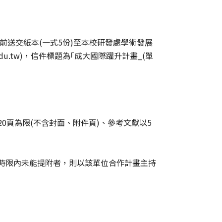
前送交紙本(一式5份)至本校研發處學術發展
edu.tw)，信件標題為｢成大國際躍升計畫_(單
0頁為限(不含封面、附件頁)、參考文獻以5
請時限內未能提附者，則以該單位合作計畫主持