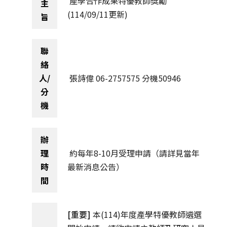
產學合作成果特優教師獎勵
主
(114/09/11更新)
產學合作成果特優教師獎勵
旨
臺灣綜合大學系統研發工作圈計畫/活動
聯
成大博士生國科會研究獎學金試辦要點
絡
人/
張詩偉 06-2757575 分機50946
研究輔導計畫補助及獎勵
分
機
國科會補助大學校院培育優秀博士生獎學金
辦
理
約每年8-10月受理申請
（請詳見當年
時
最新消息公告）
間
[重要]
本(114)年度產學特優教師遴選