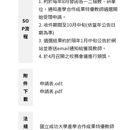
1. 約於每年8月發函各一二級教、研單
位，通知產學合作成果特優教師遴選開
始受理申請。
SO
2. 收件期間至10月中旬(依當年公告日
P流
期為準)
程
3. 遴選結果約於隔年1月中旬公告於網
站並寄送email通知給獲獎教師。
4. 於4月召開之校務會議進行頒獎。
附
件
申請表.odt
下
申請表.pdf
載
法
規
國立成功大學產學合作成果特優教師