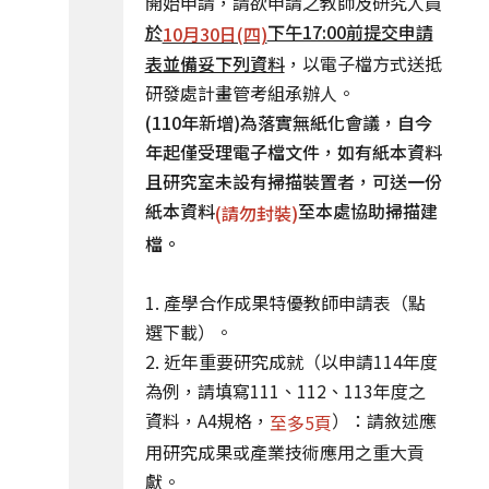
開始申請，請欲申請之教師及研究人員
於
下午17:00前提交申請
10月30日(四)
表並備妥下列資料
，以電子檔方式送抵
研發處計畫管考組承辦人。
(110年新增)為落實無紙化會議，自今
年起僅受理電子檔文件，如有紙本資料
且研究室未設有掃描裝置者，可送一份
紙本資料
至本處協助掃描建
(請勿封裝)
檔。
1.
產學合作成果特優教師申請表（點
選下載）
。
2. 近年重要研究成就（以申請114年度
為例，請填寫111、112、113年度之
資料，A4規格，
）：請敘述應
至多5頁
用研究成果或產業技術應用之重大貢
獻。