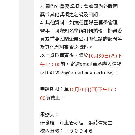
3. 國內外重要獎項：曾獲國內外發明
獎或其他獎項之名稱及日期。
4. 其他資料：如擔任國際重要學會理
監事、國際知名學術期刊編輯、評審委
員或重要民間企業公司擔任諮詢顧問等
及其他有利審查之資料。
以上資料備齊後，請於
10月30日(四)下
前，寄送email至承辦人信箱
午17：00
(z10412026@email.ncku.edu.tw)。
申請期限：至
10月30日(四)下午17：
前截止。
00
承辦人：
研發處 計畫管考組 張詩偉先生
校內分機：＃５０９４６