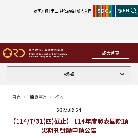
SDGs
教研人員
學生
其他訪客
成大首頁
EN
成大首頁
全部
選擇
計畫徵件
首頁
補助獎項
校內
行政公告
2025.06.24
法規修訂
最新消息
【114/7/31(四)截止】 114年度發表國際頂
尖期刊獎勵申請公告
補助獎項