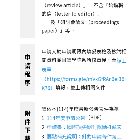
（review article）」，不含「給編輯
的信（letter to editor）」
及「研討會論文（proceedings
paper）」等。
申請人於申請期限內填妥表格及檢附相
申
關資料並且請學院系所核章後，至
線上
請
表單
程
（
https://forms.gle/mVxGfRAn6ei36i
序
填報，並上傳相關文件
K76
）
請依本(114)年度最新公告表件為準
附
（PDF）
1.
114年度申請公告
件
2.
申請書：國際頂尖期刊獎勵推薦表
下
3.
要點補充說明：針對申請條件第二
載