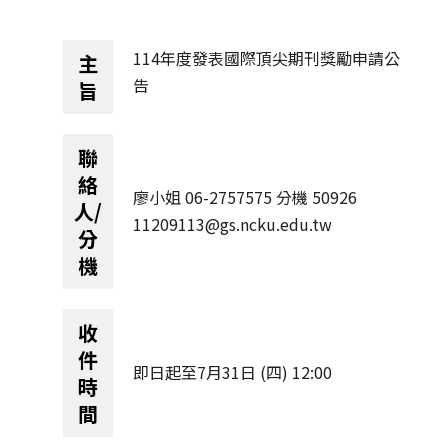
獲獎名單
114年度發表國際頂尖期刊獎勵申請公
主
活動訊息
告
旨
學術榮譽
聯
其他
絡
廖小姐 06-2757575 分機 50926
人/
活動花絮
11209113@gs.ncku.edu.tw
分
機
收
件
即日起至7月31日 (四) 12:00
時
間