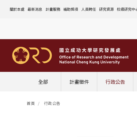
關於本處
最新消息
計畫服務
補助獎項
人員聘任
研究資源
校級研究中
本處簡介
計畫徵件
國科會計畫
沿革與願景
校內補助與獎項
國科會計畫
玉山學者計畫
公告事項
儀器設備
中心介紹
組織成員
行政公告
非國科會計畫
組織架構
處本部
校外補助與獎項
教育部計畫
國科會延攬人才
作業流程
公告事項
資訊系統
設置暨管
校務發展
法規修訂
校內計畫
各單位職掌
計畫管考組
組織規程
學術榮譽事蹟
非國科會計畫
延攬優秀人才
表單下載
作業流程
公告事項
服務資源
表單下載
綜合業務
補助獎項
管理費專區
研究發展會議
校務資料組
中程校務發展計畫
研發合作平台
常用表單
校內計畫
校內
研發替代役
相關法規
表單下載
作業流程
產學合作投資
常用連結
校內申請-
相關法規
聯絡我們
獲獎名單
校內E化系統
學術發展組
年度財務規畫報告書
農委會稽核小組
常用法規
校外
臨時工
相關法規
表單下載
表單下載
計畫經費流用變更
校外申請-
校內申請
活動訊息
常用表單
校務評鑑
電費配額執行及監督
學術活動
學生兼任研究助理
相關法規
相關法規
研發處計畫服務平台
國科會計畫
校外申請
學術榮譽
常用法規
校級年報
學術資源分配
教育研習
非國科會計畫
校內
全部
計畫徵件
行政公告
活動花絮
成大鳳凰講座
成大鳳凰講座
校內計畫
國科會
其他
管理費專區
教育部及其他部會
首頁
行政公告
其他