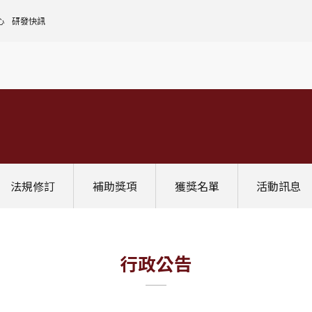
心
研發快訊
核心設施中心-成大儀器預約
人文社會實踐領域
理
全國貴重儀器設備
研發處計畫服務平台
前瞻理工研究領域
申請設置
大學校院校務資料庫
常見問題
生物醫學轉譯領域
評鑑作業
計畫書格式
獎項補助
[學術成大!]
UR大學部研究
政府資料開放平臺
其他計畫輔導
公文撰寫格式
獎項獎勵
Scopus學術資料庫
國科會博士卓越提升計畫
教育部-大專校院校務資訊公開平台
其他
WOS學術資料庫
跨領域研究資源
國科會-研究人才查詢
SciVal 研究評估分析系統
學術研究影響力分析服務 (Lib)
經濟部-專利資訊檢索系統
法規修訂
補助獎項
獲獎名單
活動訊息
InCites 研究績效分析系統
訛誤事件處理
GRB政府研究資訊系統
教學研究成果資訊系統
國家圖書館-碩博士論文網
行政公告