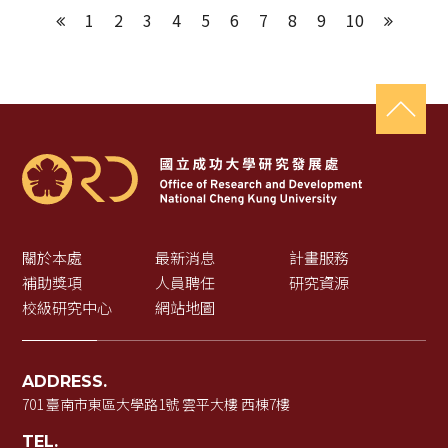
1
2
3
4
5
6
7
8
9
10
上一頁
下一頁
關於本處
最新消息
計畫服務
補助獎項
人員聘任
研究資源
校級研究中心
網站地圖
ADDRESS.
701 臺南市東區大學路1號 雲平大樓 西棟7樓
TEL.