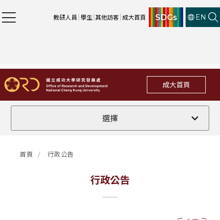
SDGs
教研人員
學生
其他訪客
成大首頁
EN
成大首頁
全部
選擇
計畫徵件
首頁
行政公告
行政公告
行政公告
法規修訂
補助獎項