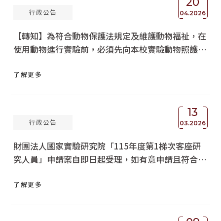
20
行政公告
04.2026
【轉知】為符合動物保護法規定及維護動物福祉，在
使用動物進行實驗前，必須先向本校實驗動物照護與
使用委員會提出申請，經審議核可後方能執行，請查
了解更多
照並轉知所屬人員務必遵守相關規定。
13
行政公告
03.2026
財團法人國家實驗研究院「115年度第1梯次客座研
究人員」申請案自即日起受理，如有意申請且符合相
關規定之副教授職級以上教師，請於本（115）年4
了解更多
月15日(星期三)前備齊申請書及計畫書送至本處彙辦
(送達)，請查照。