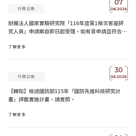
07
行政公告
獲獎名單
08.2026
財團法人國家實驗研究院「116年度第1梯次客座研
活動訊息
究人員」申請案自即日起受理，如有意申請且符合相
學術榮譽
關規定之副教授職級以上教師，請於本（115）年10
了解更多
月14日(星期三)前備齊申請書及計畫書送至本處彙辦
其他
(送達)，請查照。
活動花絮
30
行政公告
06.2026
【轉知】檢送國防部115年「國防先進科技研究計
畫」評鑑實施計畫，請查照。
了解更多