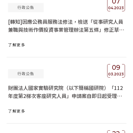
07
行政公告
04.2023
[轉知]因應公務員服務法修法，檢送「從事研究人員
兼職與技術作價投資事業管理辦法第五條」修正草
案，草案總說明及修正條文對照表如附件，請查照。
了解更多
09
行政公告
03.2023
財團法人國家實驗研究院（以下簡稱國研院）「112
年度第2梯次客座研究人員」申請案自即日起受理，
有意申請者，請於本（112）年４月14日(星期五)將
了解更多
申請資料送至研究發展處辦理，請查照。