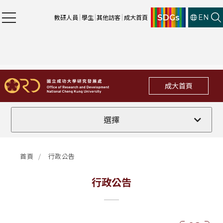
SDGs
教研人員
學生
其他訪客
成大首頁
EN
成大首頁
全部
選擇
計畫徵件
首頁
行政公告
行政公告
行政公告
法規修訂
補助獎項