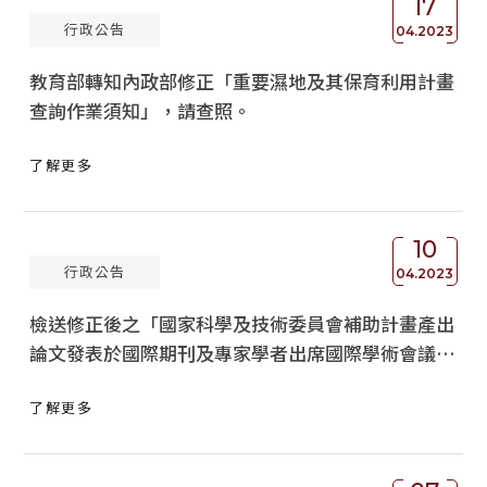
17
行政公告
04.2023
教育部轉知內政部修正「重要濕地及其保育利用計畫
查詢作業須知」，請查照。
了解更多
10
行政公告
04.2023
檢送修正後之「國家科學及技術委員會補助計畫產出
論文發表於國際期刊及專家學者出席國際學術會議發
生國家名稱訛誤事件態樣及建議處理方式」，請查照
了解更多
轉知。