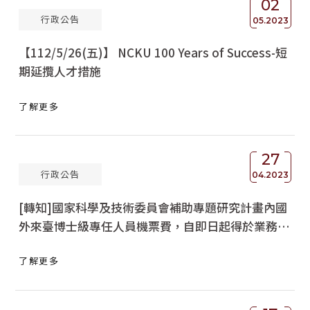
02
行政公告
獲獎名單
05.2023
【112/5/26(五)】 NCKU 100 Years of Success-短
活動訊息
期延攬人才措施
學術榮譽
了解更多
其他
活動花絮
27
行政公告
04.2023
[轉知]國家科學及技術委員會補助專題研究計畫內國
外來臺博士級專任人員機票費，自即日起得於業務費
項下報支，其支用規定如說明二，請查照。
了解更多