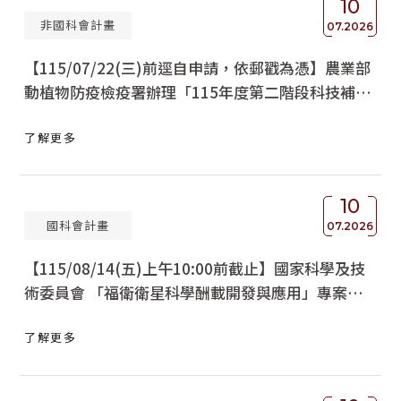
10
非國科會計畫
獲獎名單
07.2026
【115/07/22(三)前逕自申請，依郵戳為憑】農業部
活動訊息
動植物防疫檢疫署辦理「115年度第二階段科技補助
學術榮譽
計畫（第一次）」
了解更多
其他
活動花絮
10
國科會計畫
07.2026
【115/08/14(五)上午10:00前截止】國家科學及技
術委員會 「福衛衛星科學酬載開發與應用」專案計
畫 徵求公告
了解更多