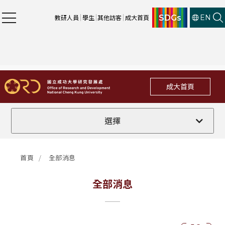
SDGs
教研人員
學生
其他訪客
成大首頁
EN
成大首頁
全部
選擇
計畫徵件
首頁
全部消息
行政公告
全部消息
法規修訂
補助獎項