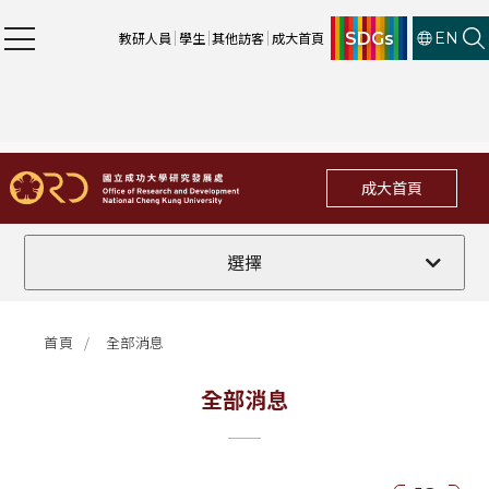
SDGs
教研人員
學生
其他訪客
成大首頁
EN
成大首頁
全部
選擇
計畫徵件
首頁
全部消息
行政公告
全部消息
法規修訂
補助獎項