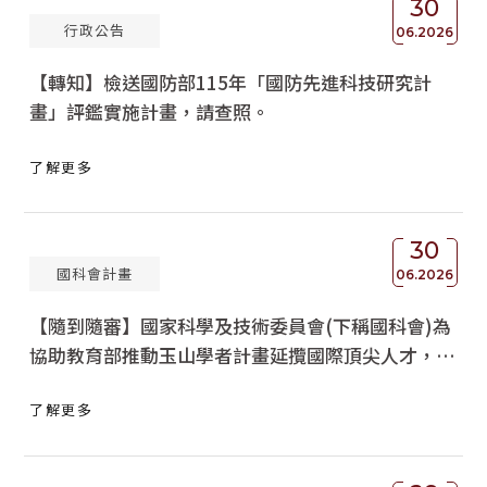
30
行政公告
獲獎名單
06.2026
【轉知】檢送國防部115年「國防先進科技研究計
活動訊息
畫」評鑑實施計畫，請查照。
學術榮譽
了解更多
其他
活動花絮
30
國科會計畫
06.2026
【隨到隨審】國家科學及技術委員會(下稱國科會)為
協助教育部推動玉山學者計畫延攬國際頂尖人才，自
即日起，經核定通過為玉山(青年)學者，於獲聘為專
了解更多
任教師前，得以隨到隨審方式提出國科會專題研究計
畫申請，詳如說明，請查照轉知