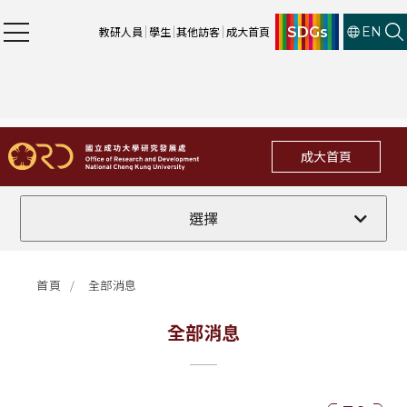
SDGs
教研人員
學生
其他訪客
成大首頁
EN
成大首頁
全部
選擇
計畫徵件
首頁
全部消息
行政公告
全部消息
法規修訂
補助獎項