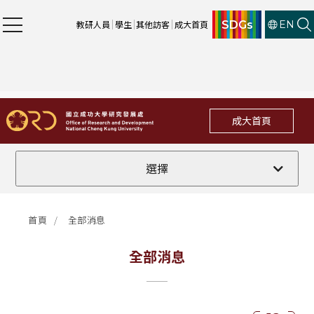
SDGs
教研人員
學生
其他訪客
成大首頁
EN
成大首頁
全部
選擇
計畫徵件
首頁
全部消息
行政公告
全部消息
法規修訂
補助獎項